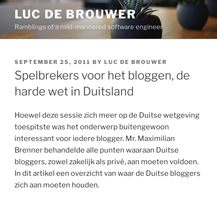
Skip
LUC DE BROUWER
to
Ramblings of a mild-mannered software engineer
content
POSTED
SEPTEMBER 25, 2011
BY
LUC DE BROUWER
ON
Spelbrekers voor het bloggen, de
harde wet in Duitsland
Hoewel deze sessie zich meer op de Duitse wetgeving
toespitste was het onderwerp buitengewoon
interessant voor iedere blogger. Mr. Maximilian
Brenner behandelde alle punten waaraan Duitse
bloggers, zowel zakelijk als privé, aan moeten voldoen.
In dit artikel een overzicht van waar de Duitse bloggers
zich aan moeten houden.