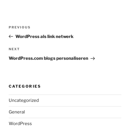
Post
Previous
PREVIOUS
navigation
Post
WordPress als link netwerk
Next
NEXT
Post
WordPress.com blogs personaliseren
CATEGORIES
Uncategorized
General
WordPress