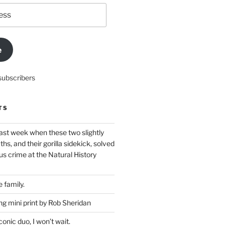
e
subscribers
TS
ast week when these two slightly
ths, and their gorilla sidekick, solved
s crime at the Natural History
 family.
g mini print by Rob Sheridan
nic duo, I won’t wait.