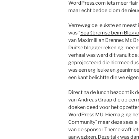
WordPress.com iets meer flair 
maar echt bedoeld om de nieuw
Verreweg de leukste en meest i
was “
Spaßbremse beim Blogge
van Maximillian Brenner. Mr. Br
Duitse blogger rekening mee 
verhaal was werd dit vanuit de
geprojecteerd die hiermee dus
was een erg leuke en geanimeer
een kant belichtte die we eigenl
Direct na de lunch bezocht ik de
van Andreas Graap die op een du
doeken deed voor het opzetten
WordPress MU. Hierna ging het
Community” maar deze sessie 
van de sponsor Themekraft iets 
aanwezigen. Deze talk was dan