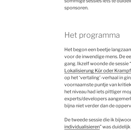
sommige sessies iets te duide
sponsoren.
Het programma
Het begon een beetje langzaa
voor de inwendige mens. De ee
gang. Ikzelf woonde de sessie 
Lokalisierung Kür oder Kramp
op het ‘vertaling’-verhaal in g
voornaamste puntje van kriti
het niveau had iets pittiger mog
experts/developers aangemer
bijna niet verder dan de opperv
De tweede sessie die ik bijwoo
individualisieren
” was duideli