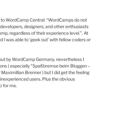
ing to WordCamp Central: “WordCamps do not
developers, designers, and other enthusiasts
p, regardless of their experience level.”. At
I was able to ‘geek out’ with fellow coders or
t out by WordCamp Germany. nevertheless I
ions ( especially “Spaßbremse beim Bloggen –
ximillian Brenner ) but I did get the feeling
nexperienced users. Plus the obvious
o for me.