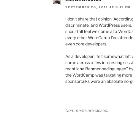
SEPTEMBER 26, 2011 AT 6:11 PM
I don’t share that opinion. Accord
discriminate, and WordPress users, 
should all feel welcome at a WordCam
every other WordCamp I’ve attended 
even core developers.
As a developer I felt somewhat lef
came across a few interesting sess
rechtliche Rahmenbedingungen” by Ma
the WordCamp was targeting more i
sponsortalks were an absolute no-g
Comments are closed.