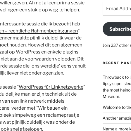
willen geven. Al met al een prima sessie
Email
elingen een stukje op weg te helpen.
Address
nteressante sessie die ik bezocht heb
Subscrib
n – rechtliche Rahmenbedingungen
”
enner maakte pijnlijk duidelijk waar de
moet houden. Hoewel dit een algemeen
Join 237 other 
 zaal op WordPress en enkele plugins
 niet aan de voorwaarden voldeden. Dit
RECENT POS
de sessie die ‘ons wereldje’ eens vanuit
ijk liever niet onder ogen zien.
Throwback to l
tipsy super sleu
 sessie “
WordPress für Linknetzwerke
”
the most heinou
idelijke manier zijn techniek uit de
Museum.
 van een link netwerk middels
Welcome to the
 snel verder met “Wir bauen ein
bleek simpelweg een reclamepraatje
Another amazin
wat pijnlijk duidelijk was onder de
 ook snel afgelopen.
Name a more ico