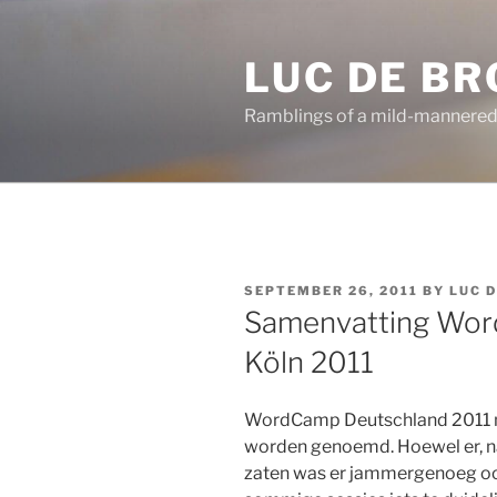
Skip
to
LUC DE B
content
Ramblings of a mild-mannered
POSTED
SEPTEMBER 26, 2011
BY
LUC 
ON
Samenvatting Wor
Köln 2011
WordCamp Deutschland 2011 
worden genoemd. Hoewel er, na
zaten was er jammergenoeg ook