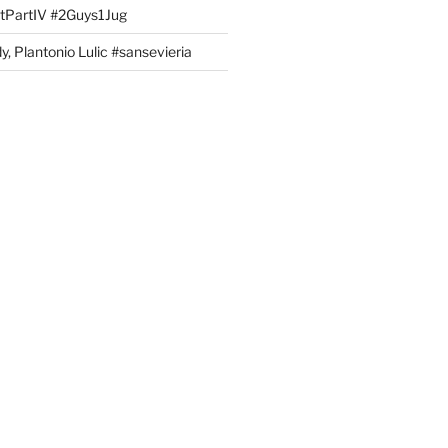
PartIV #2Guys1Jug
, Plantonio Lulic #sansevieria