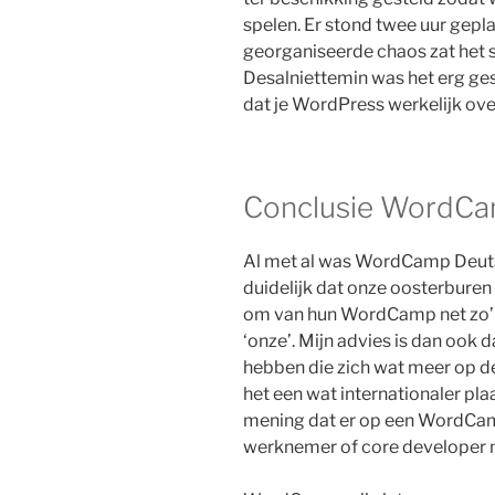
spelen. Er stond twee uur gep
georganiseerde chaos zat het spe
Desalniettemin was het erg ge
dat je WordPress werkelijk ove
Conclusie WordCa
Al met al was WordCamp Deuts
duidelijk dat onze oosterburen
om van hun WordCamp net zo’n
‘onze’. Mijn advies is dan ook 
hebben die zich wat meer op d
het een wat internationaler pla
mening dat er op een WordCam
werknemer of core developer 