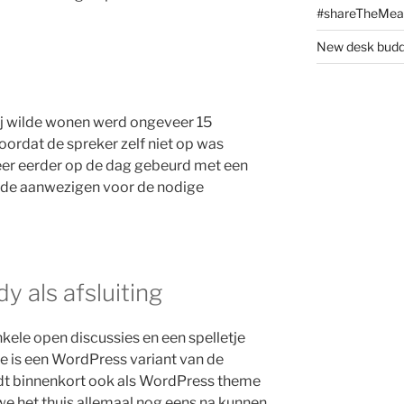
#shareTheMeat
New desk buddy
bij wilde wonen werd ongeveer 15
ordat de spreker zelf niet op was
eer eerder op de dag gebeurd met een
 de aanwezigen voor de nodige
 als afsluiting
ele open discussies en een spelletje
e is een WordPress variant van de
dt binnenkort ook als WordPress theme
we het thuis allemaal nog eens na kunnen