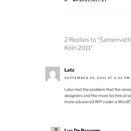
CATEGORIES
WPSPECIALI.ST
2 Replies to “Samenvat
Köln 2011”
Latz
SEPTEMBER 26, 2011 AT 4:32 PM
I also had the problem that the ses
designers and the more technical ses
more advanced WP coder a WordCam
Luc De Brouwer