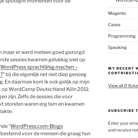
lijk spotlight momenten voor de
Magento
Cases
Programming
Speaking
m maar er werd meteen goed gezorgd
rste sessies kwamen gelukkig snel op
“
WordPress sprachfähig machen –
MY RECENT 
CONTRIBUTI
f?
” bij die eigenlijk net niet diep genoeg
ing. En daarmee kom ik ook gelijk op mijn
View all 0 ticke
ek op WordCamp Deutschland Köln 2011;
en zijn. Zelfs de sessies die voor
kt stonden waren erg tam en kwamen
lakte.
SUBSCRIBE T
Enter your emai
nde “
WordPress.com-Blogs
and receive not
jk bestemd voor de mensen die graag hun