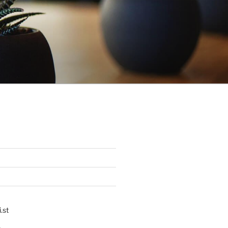
.st
p