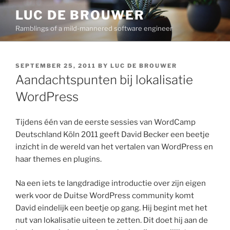
Skip
LUC DE BROUWER
to
Ramblings of a mild-mannered software engineer
content
POSTED
SEPTEMBER 25, 2011
BY
LUC DE BROUWER
ON
Aandachtspunten bij lokalisatie
WordPress
Tijdens één van de eerste sessies van WordCamp
Deutschland Köln 2011 geeft David Becker een beetje
inzicht in de wereld van het vertalen van WordPress en
haar themes en plugins.
Na een iets te langdradige introductie over zijn eigen
werk voor de Duitse WordPress community komt
David eindelijk een beetje op gang. Hij begint met het
nut van lokalisatie uiteen te zetten. Dit doet hij aan de