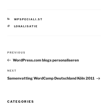
CATEGORIES
WPSPECIALI.ST
TAGS
LOKALISATIE
Post
Previous
PREVIOUS
navigation
Post
WordPress.com blogs personaliseren
Next
NEXT
Post
Samenvatting WordCamp Deutschland Köln 2011
CATEGORIES